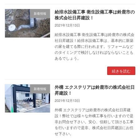
給排水設備工事 衛生設備工事は鈴鹿市の
新着情報
株式会社日昇建設！
2021年12月13日
給排水設備工事 衛生設備工事は鈴鹿市の株式会
社日昇建設！給排水設備工事は、基本的に新築
の家を建てる際に行われます。リフォームなど
のタイミングで検討しなければならないことも
あるでしょう。
続きを読む
外構 エクステリアは鈴鹿市の株式会社日
新着情報
昇建設！
2021年12月13日
外構 エクステリアは鈴鹿市の株式会社日昇建
設！弊社では様々な外構工事を行いますので是
非お問合せ下さい。安心、信頼して頂ける工事
を行いますので是非、株式会社日昇建設にお任
せ下さい。