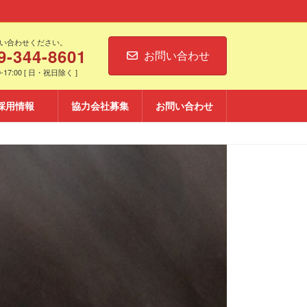
い合わせください。
9-344-8601
お問い合わせ
-17:00 [ 日・祝日除く ]
採用情報
協力会社募集
お問い合わせ
株式会社日昇建設