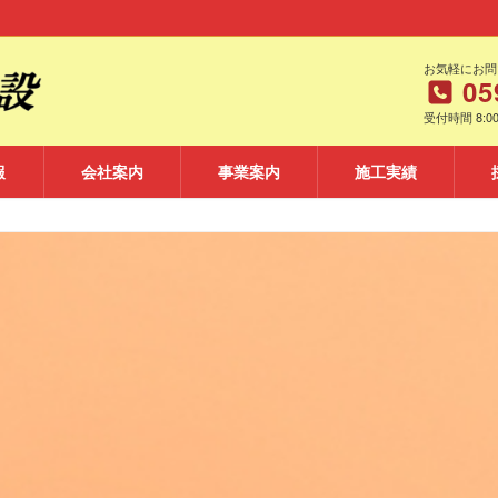
お気軽にお問
05
受付時間 8:00
報
会社案内
事業案内
施工実績
三重県鈴鹿市の土木工事 造成工事は
PRIVACY POLI
ー 個人情報保護方針 ー