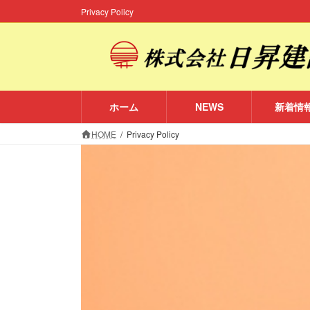
コ
ナ
Privacy Policy
ン
ビ
テ
ゲ
ン
ー
ツ
シ
へ
ョ
ス
ン
ホーム
NEWS
新着情
キ
に
HOME
Privacy Policy
ッ
移
プ
動